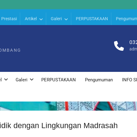
Prestasi
Artikel
Galeri
PERPUSTAKAAN
Pengumu
03
adm
JOMBANG
l
Galeri
PERPUSTAKAAN
Pengumuman
INFO S
idik dengan Lingkungan Madrasah