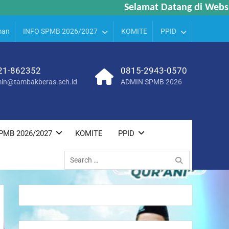
Selamat Datang di Website
Selamat Datang di Website
man
INFO SPMB 2026/2027
KOMITE
PPID
21-862352
0815-2943-0570
in@tambakberas.sch.id
ADMIN SPMB 2026
PMB 2026/2027
KOMITE
PPID
Search
for: