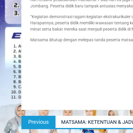
Jombang. Peserta didik baru tampak antusias menyak
“Kegiatan demonstrasi ragam kegiatan ekstrakurikuler
Harapannya, peserta didik memiliki wawasan tentang ke
minat serta bakat mereka saat menjadi peserta didik d
Matsama ditutup dengan melepas tanda peserta matsam
Post
Previous
Previous
MATSAMA: KETENTUAN & JAD
navigation
post: