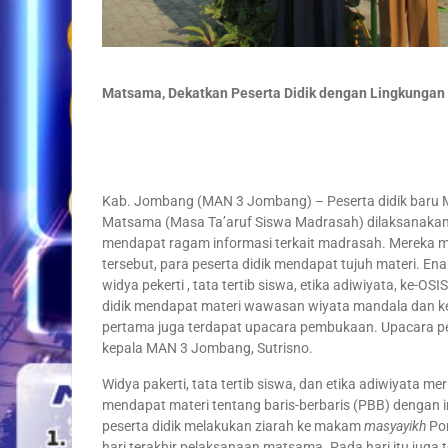
Matsama, Dekatkan Peserta Didik dengan Lingkunga
Kab. Jombang (MAN 3 Jombang) – Peserta didik baru 
Matsama (Masa Ta’aruf Siswa Madrasah) dilaksanakan se
mendapat ragam informasi terkait madrasah. Mereka m
tersebut, para peserta didik mendapat tujuh materi. E
widya pekerti , tata tertib siswa, etika adiwiyata, ke-O
didik mendapat materi wawasan wiyata mandala dan ke
pertama juga terdapat upacara pembukaan. Upacara p
kepala MAN 3 Jombang, Sutrisno.
Widya pakerti, tata tertib siswa, dan etika adiwiyata me
mendapat materi tentang baris-berbaris (PBB) dengan 
peserta didik melakukan ziarah ke makam
masyayikh
Po
hari terakhir pelaksanaan matsama. Pada hari itu juga