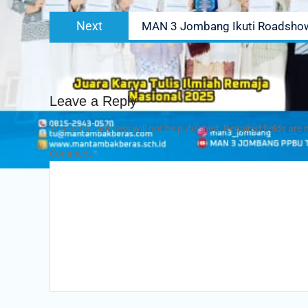
Next
Next
MAN 3 Jombang Ikuti Roadshow 
post:
Leave a Reply
Your email address will not be published.
Required fields are
Comment
*