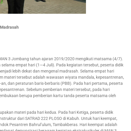
n Madrasah
MAN 3 Jombang tahun ajaran 2019/2020 mengikuti matsama (4/7).
lama empat hari (1—4 Juli). Pada kegiatan tersebut, peserta didik
enjadi lebih dekat dan mengenal madrasah. Selama empat hari
nam materi tersebut adalah wawasan wiyata mandala, kepesantrenan,
SIS-an, dan peraturan baris-berbaris (PBB). Pada hari pertama, peserta
pesantrenan. Sebelum pemberian materi tersebut, pada hari
embukaan berupa pemberian kartu tanda peserta matsama oleh
rupakan materi pada hari kedua. Pada hari Ketiga, peserta didik
instruktur dari SATRAD 222 PLOSO di Kabuh. Untuk hari keempat,
ndok Pesantren Bahrul’ulum, Tambakberas. Hari keempat adalah
 terdapat demonstrasi beragam kegiatan ekstrakurikuler di MAN 3