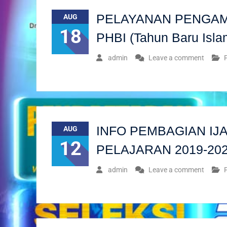
PELAYANAN PENGAMBI
AUG
18
PHBI (Tahun Baru Isla
admin
Leave a comment
INFO PEMBAGIAN I
AUG
12
PELAJARAN 2019-20
admin
Leave a comment