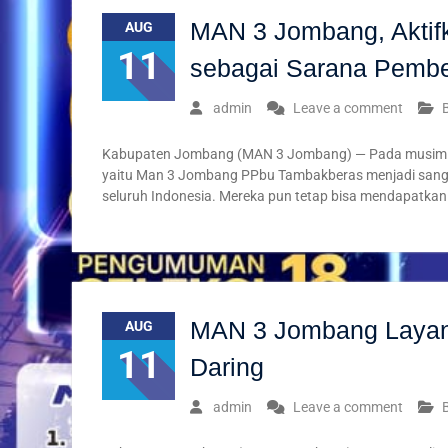
MAN 3 Jombang, Aktif
AUG
11
sebagai Sarana Pembe
admin
Leave a comment
Kabupaten Jombang (MAN 3 Jombang) — Pada musim 
yaitu Man 3 Jombang PPbu Tambakberas menjadi sangat
seluruh Indonesia. Mereka pun tetap bisa mendapatka
MAN 3 Jombang Layan
AUG
11
Daring
admin
Leave a comment