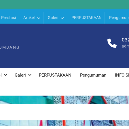
Prestasi
Artikel
Galeri
PERPUSTAKAAN
Pengumu
03
adm
JOMBANG
l
Galeri
PERPUSTAKAAN
Pengumuman
INFO S