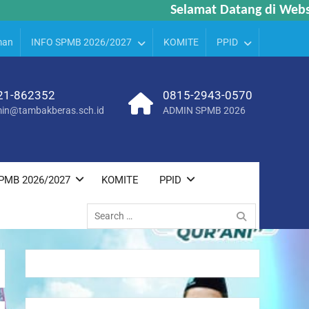
Selamat Datang di Websit
Selamat Datang di Websit
man
INFO SPMB 2026/2027
KOMITE
PPID
21-862352
0815-2943-0570
in@tambakberas.sch.id
ADMIN SPMB 2026
PMB 2026/2027
KOMITE
PPID
Search
for: