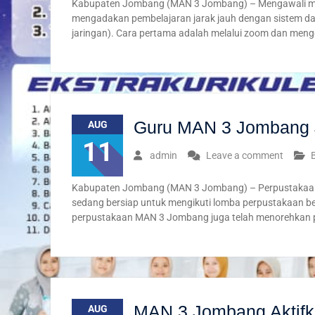
Kabupaten Jombang (MAN 3 Jombang) – Mengawali mas
mengadakan pembelajaran jarak jauh dengan sistem dar
jaringan). Cara pertama adalah melalui zoom dan me
Guru MAN 3 Jombang Ju
AUG
11
admin
Leave a comment
Kabupaten Jombang (MAN 3 Jombang) – Perpustakaan M
sedang bersiap untuk mengikuti lomba perpustakaan be
perpustakaan MAN 3 Jombang juga telah menorehkan p
MAN 3 Jombang Aktifk
AUG