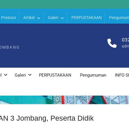
Prestasi
Artikel
Galeri
PERPUSTAKAAN
Pengumu
03
adm
JOMBANG
l
Galeri
PERPUSTAKAAN
Pengumuman
INFO S
AN 3 Jombang, Peserta Didik