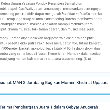
d. Ketua Umum Yayasan Pondok Pesantren Bahrul Ulum
embina apel. Gus Wafi, dalam amanatnya, menekankan pentingnya
assmeeting peserta didik dapat mengasah
hard
dan
soft skill
s mereka
if. “Tetap jaga sikap selama classmeeting, karena membawa nama
 penampilan masing- masing Angkatan mampu memukau tamu
ti drama musical, tari- tarian daerah, dan musikalisasi puisi.
emony
. Lomba diperuntukkan bagi peserta didik putra dan putri
 peserta didik putra yakni tenis meja, catur, voli, futsal, kaligrafi,
, lari 100-meter, basket, monolog, baca kitab, MTQ, fashion show, dan
s lomba yang sama kecuali futsal. Kemeriahan Nampak dalam setiap
brasi yang menambah semarak suasana classmeeting. (Nis)
asional: MAN 3 Jombang Bagikan Momen Khidmat Upacara
erima Penghargaan Juara 1 dalam Gebyar Anugerah