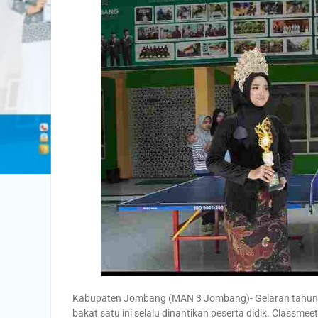
Kabupaten Jombang (MAN 3 Jombang)- Gelaran tahun
bakat satu ini selalu dinantikan peserta didik. Classmee