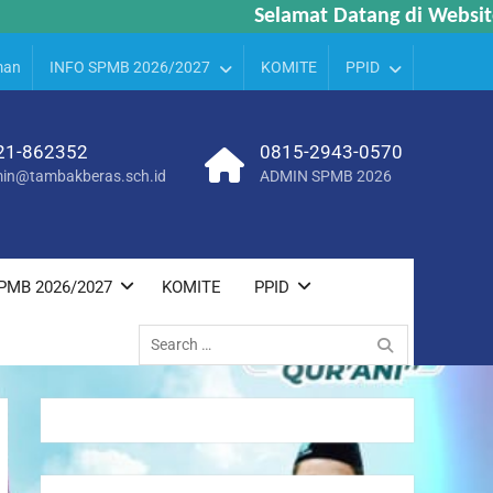
Selamat Datang di Website M
Selamat Datang di Website M
man
INFO SPMB 2026/2027
KOMITE
PPID
21-862352
0815-2943-0570
in@tambakberas.sch.id
ADMIN SPMB 2026
PMB 2026/2027
KOMITE
PPID
Search
for: