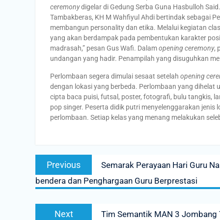
ceremony
digelar di Gedung Serba Guna Hasbulloh Sai
Tambakberas, KH M Wahfiyul Ahdi bertindak sebagai P
membangun personality dan etika. Melalui kegiatan cl
yang akan berdampak pada pembentukan karakter posit
madrasah,” pesan Gus Wafi. Dalam
opening ceremony
,
undangan yang hadir. Penampilah yang disuguhkan melipu
Perlombaan segera dimulai sesaat setelah
opening cer
dengan lokasi yang berbeda. Perlombaan yang dihelat untuk
cipta baca puisi, futsal, poster, fotografi, bulu tangkis
pop singer. Peserta didik putri menyelenggarakan jeni
perlombaan. Setiap kelas yang menang melakukan sele
Post
Previous
Previous
Semarak Perayaan Hari Guru N
navigation
post:
bendera dan Penghargaan Guru Berprestasi
Next
Next
Tim Semantik MAN 3 Jombang T
post: