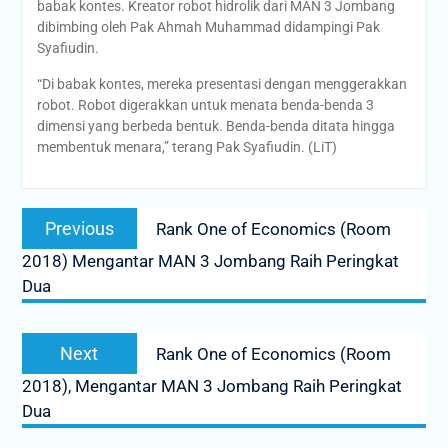
babak kontes. Kreator robot hidrolik dari MAN 3 Jombang
dibimbing oleh Pak Ahmah Muhammad didampingi Pak
Syafiudin.
“Di babak kontes, mereka presentasi dengan menggerakkan
robot. Robot digerakkan untuk menata benda-benda 3
dimensi yang berbeda bentuk. Benda-benda ditata hingga
membentuk menara,” terang Pak Syafiudin. (LiT)
Post
Previous
Previous
Rank One of Economics (Room
navigation
post:
2018) Mengantar MAN 3 Jombang Raih Peringkat
Dua
Next
Next
Rank One of Economics (Room
post:
2018), Mengantar MAN 3 Jombang Raih Peringkat
Dua