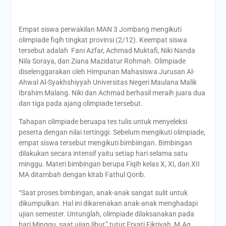
Empat siswa perwakilan MAN 3 Jombang mengikuti
olimpiade fiqih tingkat provinsi (2/12). Keempat siswa
tersebut adalah Fani Azfar, Achmad Muktafi, Niki Nanda
Nila Soraya, dan Ziana Mazidatur Rohmah. Olimpiade
diselenggarakan oleh Himpunan Mahasiswa Jurusan Al-
Ahwal Al-Syakhshiyyah Universitas Negeri Maulana Malik
Ibrahim Malang. Niki dan Achmad berhasil meraih juara dua
dan tiga pada ajang olimpiade tersebut.
Tahapan olimpiade beruapa tes tulis untuk menyeleksi
peserta dengan nilai tertinggi. Sebelum mengikuti olimpiade,
empat siswa tersebut mengikuti bimbiingan. Bimbingan
dilakukan secara intensif yaitu setiap hari selama satu
minggu. Materi bimbingan berupa Fiqih kelas X, XI, dan XII
MA ditambah dengan kitab Fathul Qorib.
“Saat proses bimbingan, anak-anak sangat sulit untuk
dikumpulkan. Hal ini dikarenakan anak-anak menghadapi
ujian semester. Untunglah, olimpiade dilaksanakan pada
hari Minggu, saat ujian libur,” tutur Eryati Fikriyah, M.Ag.,