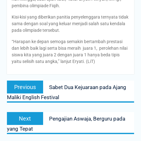
pembina olimpiade Fiqih.
Kisi-kisi yang diberikan panitia penyelenggara ternyata tidak
sama dengan soal yang keluar menjadi salah satu kendala
pada olimpiade tersebut.
“Harapan ke depan semoga semakin bertambah prestasi
dan lebih baik lagi serta bisa meraih juara 1, perolehan nilai
siswa kita yang juara 2 dengan juara 1 hanya beda tipis
yaitu selisih satu angka,” lanjut Eryati. (LiT)
Post
Previous
Previous
Sabet Dua Kejuaraan pada Ajang
navigation
post:
Maliki English Festival
Next
Next
Pengajian Aswaja, Berguru pada
post:
yang Tepat