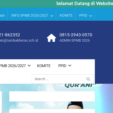
Selamat Datang di Website M
Selamat Datang di Website M
man
INFO SPMB 2026/2027
KOMITE
PPID
21-862352
0815-2943-0570
in@tambakberas.sch.id
ADMIN SPMB 2026
PMB 2026/2027
KOMITE
PPID
Search
for: