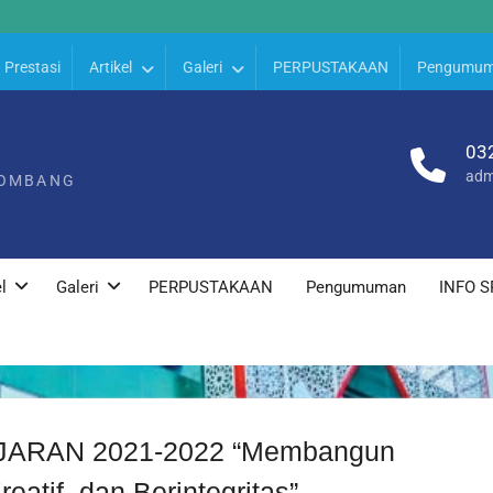
Prestasi
Artikel
Galeri
PERPUSTAKAAN
Pengumu
03
adm
JOMBANG
l
Galeri
PERPUSTAKAAN
Pengumuman
INFO S
ARAN 2021-2022 “Membangun
eatif, dan Berintegritas”