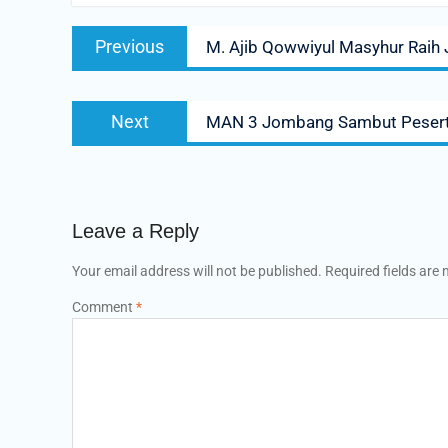
Post
Previous
Previous
M. Ajib Qowwiyul Masyhur Raih 
navigation
post:
Next
Next
MAN 3 Jombang Sambut Pesert
post:
Leave a Reply
Your email address will not be published.
Required fields are
Comment
*