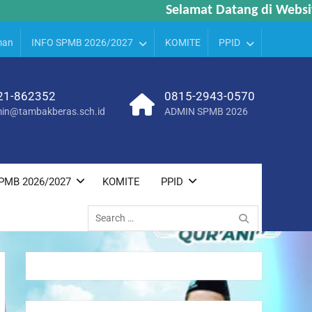
Selamat Datang di Website 
Selamat Datang di Website 
man
INFO SPMB 2026/2027
KOMITE
PPID
21-862352
0815-2943-0570
in@tambakberas.sch.id
ADMIN SPMB 2026
PMB 2026/2027
KOMITE
PPID
Search
for: