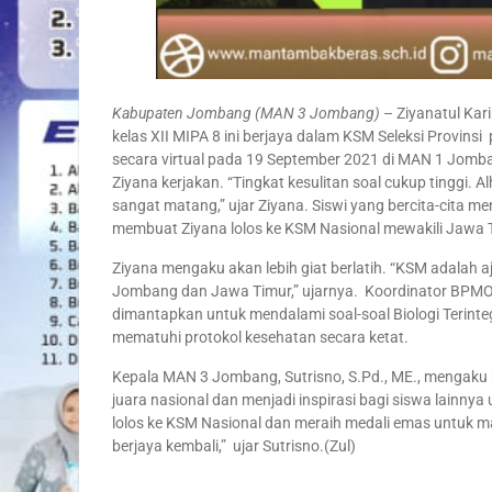
Kabupaten Jombang (MAN 3 Jombang)
– Ziyanatul Ka
kelas XII MIPA 8 ini berjaya dalam KSM Seleksi Provinsi
secara virtual pada 19 September 2021 di MAN 1 Jomban
Ziyana kerjakan. “Tingkat kesulitan soal cukup tinggi.
sangat matang,” ujar Ziyana. Siswi yang bercita-cita me
membuat Ziyana lolos ke KSM Nasional mewakili Jawa 
Ziyana mengaku akan lebih giat berlatih. “KSM adalah 
Jombang dan Jawa Timur,” ujarnya. Koordinator BPMO
dimantapkan untuk mendalami soal-soal Biologi Terinte
mematuhi protokol kesehatan secara ketat.
Kepala MAN 3 Jombang, Sutrisno, S.Pd., ME., mengaku 
juara nasional dan menjadi inspirasi bagi siswa lainnya
lolos ke KSM Nasional dan meraih medali emas untuk m
berjaya kembali,” ujar Sutrisno.(Zul)