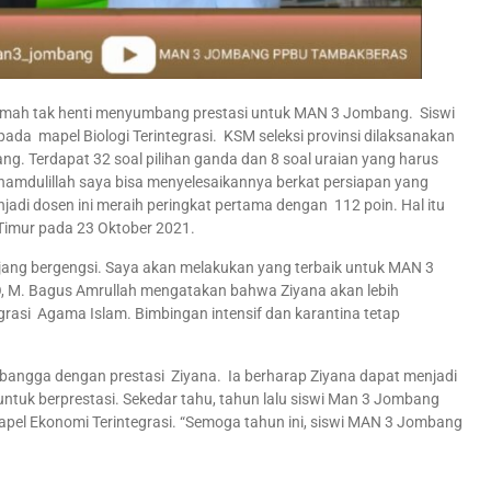
rimah tak henti menyumbang prestasi untuk MAN 3 Jombang. Siswi
 pada mapel Biologi Terintegrasi. KSM seleksi provinsi dilaksanakan
g. Terdapat 32 soal pilihan ganda dan 8 soal uraian yang harus
 Alhamdulillah saya bisa menyelesaikannya berkat persiapan yang
njadi dosen ini meraih peringkat pertama dengan 112 poin. Hal itu
Timur pada 23 Oktober 2021.
ajang bergengsi. Saya akan melakukan yang terbaik untuk MAN 3
, M. Bagus Amrullah mengatakan bahwa Ziyana akan lebih
grasi Agama Islam. Bimbingan intensif dan karantina tetap
bangga dengan prestasi Ziyana. Ia berharap Ziyana dapat menjadi
 untuk berprestasi. Sekedar tahu, tahun lalu siswi Man 3 Jombang
apel Ekonomi Terintegrasi. “Semoga tahun ini, siswi MAN 3 Jombang