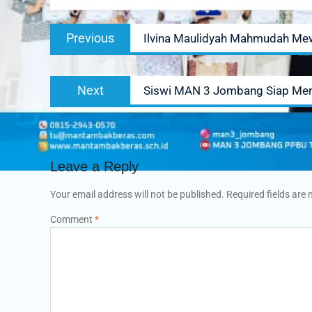
Post
Previous
Previous
Ilvina Maulidyah Mahmudah Mew
navigation
post:
Next
Next
Siswi MAN 3 Jombang Siap Men
post:
Leave a Reply
Your email address will not be published.
Required fields are
Comment
*