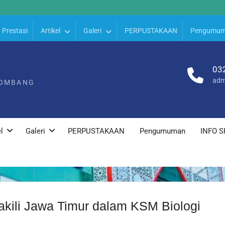
Prestasi
Artikel
Galeri
PERPUSTAKAAN
Pengumu
03
adm
JOMBANG
l
Galeri
PERPUSTAKAAN
Pengumuman
INFO S
kili Jawa Timur dalam KSM Biologi