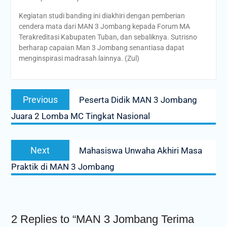
Kegiatan studi banding ini diakhiri dengan pemberian
cendera mata dari MAN 3 Jombang kepada Forum MA
Terakreditasi Kabupaten Tuban, dan sebaliknya. Sutrisno
berharap capaian Man 3 Jombang senantiasa dapat
menginspirasi madrasah lainnya. (Zul)
Post
Previous
Previous
Peserta Didik MAN 3 Jombang
navigation
post:
Juara 2 Lomba MC Tingkat Nasional
Next
Next
Mahasiswa Unwaha Akhiri Masa
post:
Praktik di MAN 3 Jombang
2 Replies to “MAN 3 Jombang Terima