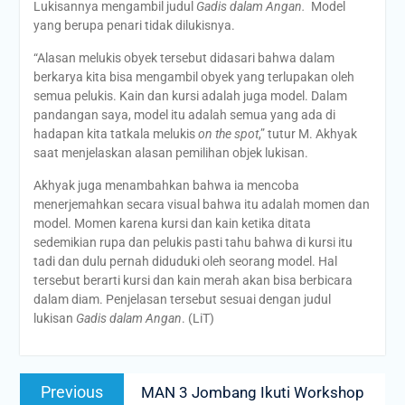
Lukisannya mengambil judul
Gadis dalam Angan.
Model
yang berupa penari tidak dilukisnya.
“Alasan melukis obyek tersebut didasari bahwa dalam
berkarya kita bisa mengambil obyek yang terlupakan oleh
semua pelukis. Kain dan kursi adalah juga model. Dalam
pandangan saya, model itu adalah semua yang ada di
hadapan kita tatkala melukis
on the spot
,” tutur M. Akhyak
saat menjelaskan alasan pemilihan objek lukisan.
Akhyak juga menambahkan bahwa ia mencoba
menerjemahkan secara visual bahwa itu adalah momen dan
model. Momen karena kursi dan kain ketika ditata
sedemikian rupa dan pelukis pasti tahu bahwa di kursi itu
tadi dan dulu pernah diduduki oleh seorang model. Hal
tersebut berarti kursi dan kain merah akan bisa berbicara
dalam diam. Penjelasan tersebut sesuai dengan judul
lukisan
Gadis dalam Angan
. (LiT)
Post
Previous
Previous
MAN 3 Jombang Ikuti Workshop
navigation
post: