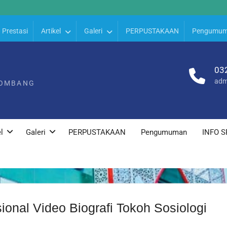
Prestasi
Artikel
Galeri
PERPUSTAKAAN
Pengumu
03
adm
JOMBANG
l
Galeri
PERPUSTAKAAN
Pengumuman
INFO S
ional Video Biografi Tokoh Sosiologi