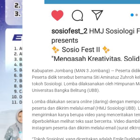
Kabupaten Jombang (MAN 3 Jombang) — Peserta didik j
Peserta didik tersebut bernama Siti Aminatuz Zuhroh kela
tokoh Sosiologi. Lomba dilaksanakan oleh Himpunan Mah
Universitas Bangka Belitung (UBB).
Lomba dilakukan secara
online
(daring) dengan memposti
peserta dan dikirim melalui
email
(HMJ Sosiologi UBB). Lo
mengirimkan karya berupa video yang menceritakan tenta
diperbolehkan melihat teks saat bercerita. Video diambil 
instagram peserta dan dikirim melalui email (surat elktro
“Tokoh Sosiologi yang diceritakan adalah Emile Durkheim