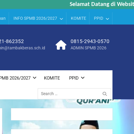
Selamat Datang di Website 
Selamat Datang di Website 
man
INFO SPMB 2026/2027
KOMITE
PPID
21-862352
0815-2943-0570
in@tambakberas.sch.id
ADMIN SPMB 2026
PMB 2026/2027
KOMITE
PPID
Search
for: