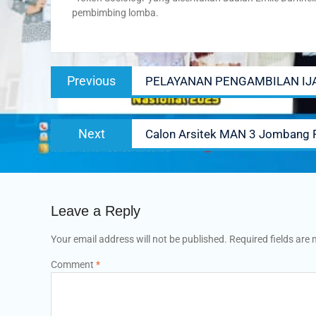
pembimbing lomba.
Post
Previous
Previous
PELAYANAN PENGAMBILAN IJAZA
navigation
post:
Next
Next
Calon Arsitek MAN 3 Jombang R
post:
Leave a Reply
Your email address will not be published.
Required fields are
Comment
*