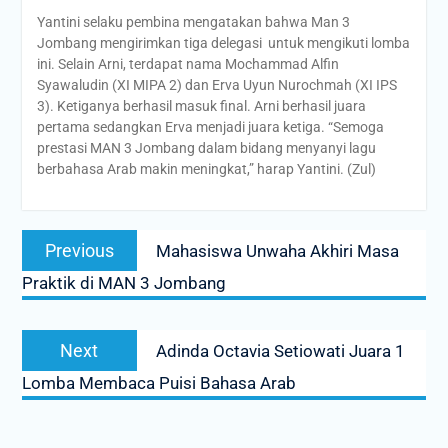
Yantini selaku pembina mengatakan bahwa Man 3
Jombang mengirimkan tiga delegasi untuk mengikuti lomba
ini. Selain Arni, terdapat nama Mochammad Alfin
Syawaludin (XI MIPA 2) dan Erva Uyun Nurochmah (XI IPS
3). Ketiganya berhasil masuk final. Arni berhasil juara
pertama sedangkan Erva menjadi juara ketiga. “Semoga
prestasi MAN 3 Jombang dalam bidang menyanyi lagu
berbahasa Arab makin meningkat,” harap Yantini. (Zul)
Post
Previous
Previous
Mahasiswa Unwaha Akhiri Masa
navigation
post:
Praktik di MAN 3 Jombang
Next
Next
Adinda Octavia Setiowati Juara 1
post:
Lomba Membaca Puisi Bahasa Arab