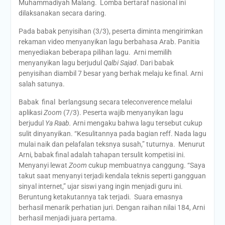
Muhammadiyah Malang. Lomba bertaraf nasional ini
dilaksanakan secara daring.
Pada babak penyisihan (3/3), peserta diminta mengirimkan
rekaman video menyanyikan lagu berbahasa Arab. Panitia
menyediakan beberapa pilihan lagu. Arni memilih
menyanyikan lagu berjudul
Qalbi Sajad
. Dari babak
penyisihan diambil 7 besar yang berhak melaju ke final. Arni
salah satunya.
Babak final berlangsung secara teleconverence melalui
aplikasi
Zoom
(7/3). Peserta wajib menyanyikan lagu
berjudul
Ya Raab.
Arni mengaku bahwa lagu tersebut cukup
sulit dinyanyikan. “Kesulitannya pada bagian reff. Nada lagu
mulai naik dan pelafalan teksnya susah,” tuturnya. Menurut
Arni, babak final adalah tahapan tersulit kompetisi ini.
Menyanyi lewat
Zoom
cukup membuatnya canggung. “Saya
takut saat menyanyi terjadi kendala teknis seperti gangguan
sinyal internet,” ujar siswi yang ingin menjadi guru ini.
Beruntung ketakutannya tak terjadi. Suara emasnya
berhasil menarik perhatian juri. Dengan raihan nilai 184, Arni
berhasil menjadi juara pertama.