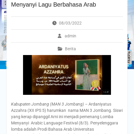
Menyanyi Lagu Berbahasa Arab
08/03/2022
admin
Berita
Kabupaten Jombang (MAN 3 Jombang) –
Ardaniyatus
Azzahra (XII IPS 5) harumkan nama MAN 3 Jombang. Siswi
yang kerap dipanggil Arni ini menjadi pemenang Lomba
Menyanyi Arabic Language Festival (8/3). Penyelenggara
lomba adalah Prodi Bahasa Arab Universitas