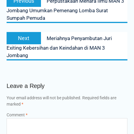
Previous
Perpustakaan Menara Ilmu MAN 3
navigation
post:
Jombang Umumkan Pemenang Lomba Surat
Sumpah Pemuda
Next
Next
Meriahnya Penyambutan Juri
post:
Exiting Kebersihan dan Keindahan di MAN 3
Jombang
Leave a Reply
Your email address will not be published.
Required fields are
marked
*
Comment
*