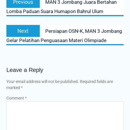
Previous
MAN 3 Jombang Juara Bertahan
navigation
post:
Lomba Paduan Suara Humapon Bahrul Ulum
Next
Next
Persiapan OSN-K, MAN 3 Jombang
post:
Gelar Pelatihan Penguasaan Materi Olimpiade
Leave a Reply
Your email address will not be published.
Required fields are
marked
*
Comment
*