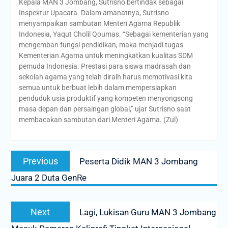
Kepala MAN 3 Jombang, Sutrisno bertindak sebagai
Inspektur Upacara. Dalam amanatnya, Sutrisno
menyampaikan sambutan Menteri Agama Republik
Indonesia, Yaqut Cholil Qoumas. “Sebagai kementerian yang
mengemban fungsi pendidikan, maka menjadi tugas
Kementerian Agama untuk meningkatkan kualitas SDM
pemuda Indonesia. Prestasi para siswa madrasah dan
sekolah agama yang telah diraih harus memotivasi kita
semua untuk berbuat lebih dalam mempersiapkan
penduduk usia produktif yang kompeten menyongsong
masa depan dan persaingan global,” ujar Sutrisno saat
membacakan sambutan dari Menteri Agama. (Zul)
Post
Previous
Previous
Peserta Didik MAN 3 Jombang
navigation
post:
Juara 2 Duta GenRe
Next
Next
Lagi, Lukisan Guru MAN 3 Jombang
post: