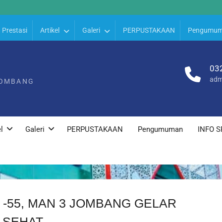
Prestasi
Artikel
Galeri
PERPUSTAKAAN
Pengumu
03
adm
JOMBANG
l
Galeri
PERPUSTAKAAN
Pengumuman
INFO S
-55, MAN 3 JOMBANG GELAR
 SEHAT