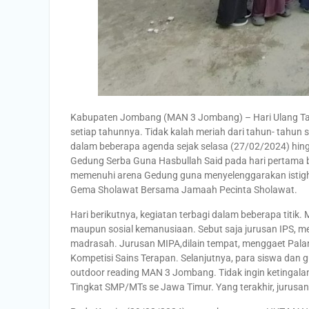
Kabupaten Jombang (MAN 3 Jombang) – Hari Ulang Tahu
setiap tahunnya. Tidak kalah meriah dari tahun- tahu
dalam beberapa agenda sejak selasa (27/02/2024) hin
Gedung Serba Guna Hasbullah Said pada hari pertama
memenuhi arena Gedung guna menyelenggarakan istighos
Gema Sholawat Bersama Jamaah Pecinta Sholawat.
Hari berikutnya, kegiatan terbagi dalam beberapa titik
maupun sosial kemanusiaan. Sebut saja jurusan IPS, me
madrasah. Jurusan MIPA,dilain tempat, menggaet Pala
Kompetisi Sains Terapan. Selanjutnya, para siswa dan
outdoor reading MAN 3 Jombang. Tidak ingin ketingalan
Tingkat SMP/MTs se Jawa Timur. Yang terakhir, jurusa