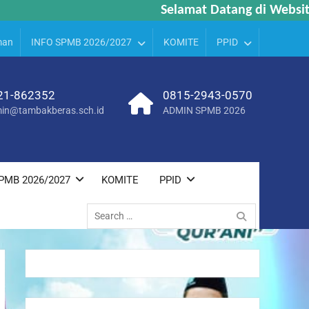
Selamat Datang di Website MA
Selamat Datang di Website MA
man
INFO SPMB 2026/2027
KOMITE
PPID
21-862352
0815-2943-0570
in@tambakberas.sch.id
ADMIN SPMB 2026
PMB 2026/2027
KOMITE
PPID
Search
for: