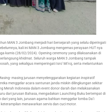
n MAN 3 Jombang menjadi hari bersejarah yang selalu diperingati
n sebelumnya, kali ini MAN 3 Jombang mengemas perayaan HUT nya
gga kamis (28/02/2024). Opening ceremony yang dilaksanakan di
 berlangsung khidmat. Seluruh warga MAN 3 Jombang tampak
ah, yang sekaligus memperingati Isro’ Mi’roj, serta melantunkan
. Masing- masing jurusan menyelenggarakan kegiatan inspiratif
reka menggelar acara santunan janda miskin dilingkungan sekitar
ng Merah Indonesia dalam event donor darah dan melaksanakan
 guru dari jurusan Bahasa, mengadakan Launching Buku bertempat di
 dari yang lain, jurusan agama bahkan menggelar lomba Da’i
n keterampilan menawarkan servis dan cuci motor.