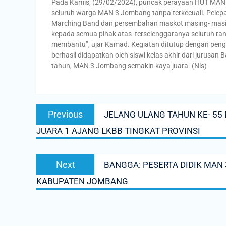
Pada Kamis, (29/02/2024), puncak perayaan HUT MAN 3 
seluruh warga MAN 3 Jombang tanpa terkecuali. Pelep
Marching Band dan persembahan maskot masing- masing
kepada semua pihak atas terselenggaranya seluruh ran
membantu”, ujar Kamad. Kegiatan ditutup dengan pengu
berhasil didapatkan oleh siswi kelas akhir dari jurusa
tahun, MAN 3 Jombang semakin kaya juara. (Nis)
Post
Previous
Previous
JELANG ULANG TAHUN KE- 55
navigation
post:
JUARA 1 AJANG LKBB TINGKAT PROVINSI
Next
Next
BANGGA: PESERTA DIDIK MAN 
post:
KABUPATEN JOMBANG