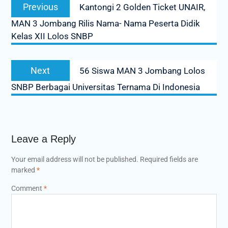
Previous
Previous
Kantongi 2 Golden Ticket UNAIR,
navigation
post:
MAN 3 Jombang Rilis Nama- Nama Peserta Didik
Kelas XII Lolos SNBP
Next
Next
56 Siswa MAN 3 Jombang Lolos
post:
SNBP Berbagai Universitas Ternama Di Indonesia
Leave a Reply
Your email address will not be published.
Required fields are
marked
*
Comment
*