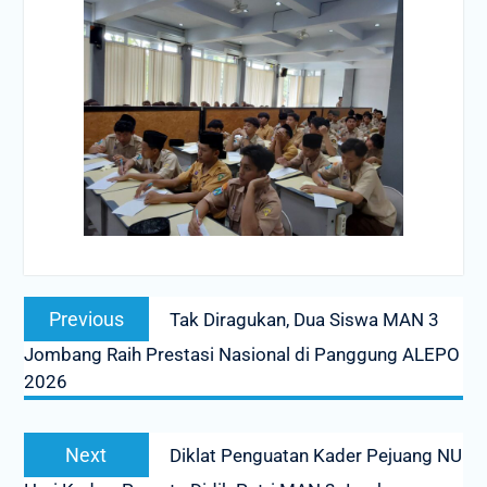
Post
Previous
Previous
Tak Diragukan, Dua Siswa MAN 3
navigation
post:
Jombang Raih Prestasi Nasional di Panggung ALEPO
2026
Next
Next
Diklat Penguatan Kader Pejuang NU
post: