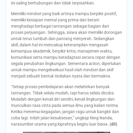
ini saling berhubungan dan tidak terpisahkan.
Memiliki
mindset
yang baik artinya mampu berpikir positif,
memiliki kesiapan mental yang prima dan berani
menghadapi berbagai tantangan sebagai bagian dari
proses perjuangan. Sehingga, siswa akan memiliki dorongan
untuk terus tumbuh dan pantang menyerah. Sedangkan
skill
, dalam hal ini mencakup keterampilan mengasah
kemampua akademik, berpikir kritis, manajemen waktu,
komunikasi serta mampu beradaptasi secara cepat dengan
segala perubahan lingkungan. Sementara
action,
diperlukan
untuk mampu mengeksekusi hasil olah
mindset
dan
skill
menjadi sebuah bentuk tindakan nyata dan bermakna.
“Setiap proses pembelajaran akan melahirkan banyak
tantangan. Tidak selalu mudah, tapi harus selalu dicoba.
Mulailah dengan kenali diri sendiri, kenali lingkungan dan
munculkan rasa cinta pada semua ilmu yang kalian terima.
Ketika menemui kegagalan, jangan ragu untuk bangkit dan
coba lagi. Inilah jalan kesuksesan,” ungkap Ning Nanda,
narasumber utama yang kiprahnya begitu luar biasa.
(dil)