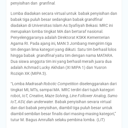
penyisihan dan
granfinal.
Lomba diadakan secara virtual untuk babak penyisihan dan
babak tiga puluh besar sedangkan babak g
randfinal
diadakan di Universitas Islam As Syafiiyah Bekasi. MRC ini
merupakan lomba tingkat MA dan bertaraf nasional.
Penyelenggaranya adalah Direktorat KSKK Kementerian
Agama RI. Pada ajang ini, MAN 3 Jombang mengirim tiga
tim dengan lima kategori yang diikuti. Satu tim berhasil lolos
hingga babak
grandfinal
yaitu tim dengan nama MATARA.
Dua siswa anggota tim ini yang berhasil meraih juara dua
adalah Achmad Lucky Akhdan (XI MIPA 1) dan Yusron
Roziqin XK (MIPA 3).
“Lomba
Madrasah Robotic Competition
diselenggarakan dari
tingkat MI, MTs, sampai MA. MRC terdiri dari tujuh kategori
robot,
IoT, Creative, Maze Solving, Line Follower Analog, Sumo
IoT, ASV, dan underwater.
Babak penyisihan sevara virtual
dan dari babak penyisihan, diambil tiga puluh besar untuk
diambil sembilan besar finalis dari masing-masing kategori,”
tutur M. Bagus Amrullah selaku pembina lomba. (LiT)