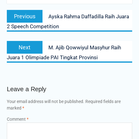
Post
Previous
Previous
Ayska Rahma Daffadilla Raih Juara
navigation
post:
2 Speech Competition
Next
Next
M. Ajib Qowwiyul Masyhur Raih
post:
Juara 1 Olimpiade PAI Tingkat Provinsi
Leave a Reply
Your email address will not be published.
Required fields are
marked
*
Comment
*