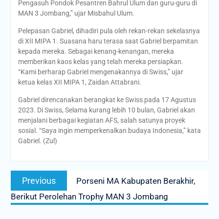
Pengasuh Pondok Pesantren Bahrul Ulum dan guru-guru di
MAN 3 Jombang,” ujar Misbahul Ulum.
Pelepasan Gabriel, dihadiri pula oleh rekan-rekan sekelasnya
di XII MIPA 1. Suasana haru terasa saat Gabriel berpamitan
kepada mereka. Sebagai kenang-kenangan, mereka
memberikan kaos kelas yang telah mereka persiapkan.
“Kami berharap Gabriel mengenakannya di Swiss,” ujar
ketua kelas XII MIPA 1, Zaidan Attabrani.
Gabriel direncanakan berangkat ke Swiss pada 17 Agustus
2023. Di Swiss, Selama kurang lebih 10 bulan, Gabriel akan
menjalani berbagai kegiatan AFS, salah satunya proyek
sosial. “Saya ingin memperkenalkan budaya Indonesia,” kata
Gabriel. (Zul)
Post
Previous
Previous
Porseni MA Kabupaten Berakhir,
navigation
post:
Berikut Perolehan Trophy MAN 3 Jombang